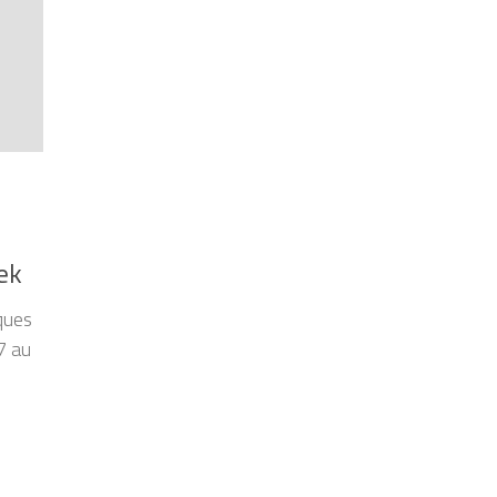
ek
ques
17 au