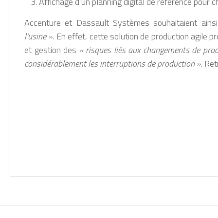
Affichage d’un planning digital de référence pour 
Accenture et Dassault Systèmes souhaitaient ains
l’usine »
. En effet, cette solution de production agile 
et gestion des
« risques liés aux changements de prod
considérablement les interruptions de production »
. Re