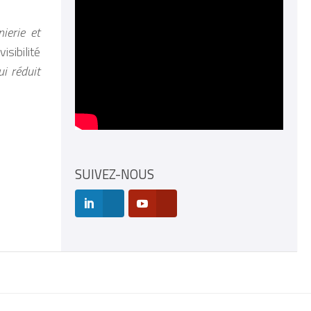
ierie et
isibilité
i réduit
SUIVEZ-NOUS