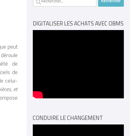
DIGITALISER LES ACHATS AVEC OBMS
 que peut
déroule
iété de
ciels de
de celui-
èces, et
écompose
CONDUIRE LE CHANGEMENT