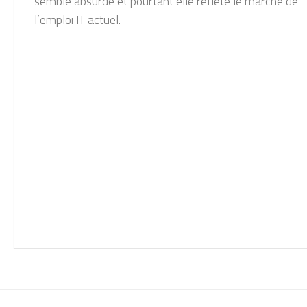
semble absurde et pourtant elle reflète le marché de
l’emploi IT actuel.