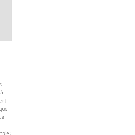
s
 à
ent
 que,
de
mple :