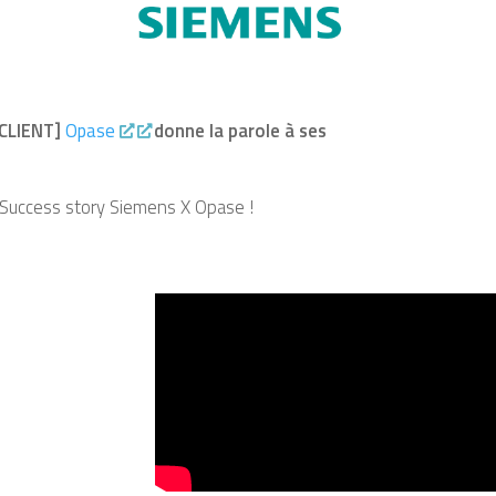
CLIENT]
Opase
donne la parole à ses
 Success story Siemens X Opase !