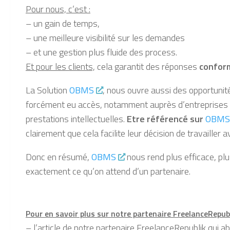
Pour nous, c’est :
– un
gain de temps
,
– une
meilleure visibilité sur les demandes
– et une
gestion plus fluide des process.
Et pour les clients,
cela garantit des
réponses
confor
La Solution
OBMS
, nous ouvre aussi des
opportunit
forcément eu accès, notamment auprès d’entreprises q
prestations intellectuelles.
E
tre référencé sur
OBMS
clairement que cela
facilite leur décision de travailler
a
Donc en résumé,
OBMS
nous rend
plus efficace, pl
exactement ce qu’on attend d’un partenaire.
Pour en savoir plus sur notre partenaire FreelanceRepub
– l’article de notre partenaire FreelanceRepublik qui 