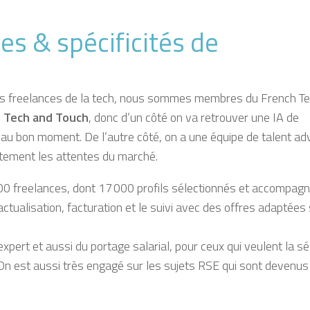
es & spécificités de
s freelances de la tech
, nous sommes membres du
French T
e
Tech and Touch
, donc d’un côté on va retrouver une
IA de
ts au bon moment.
De l’autre côté, on a une équipe de
talent ad
itement les attentes du marché.
0 freelances, dont 17 000 profils sélectionnés et accompag
actualisation, facturation et le suivi
avec des offres adaptées 
 expert et aussi du
portage salarial,
pour ceux qui veulent la
sé
n est aussi très engagé sur les sujets RSE qui sont devenus