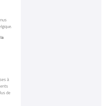
enus
lgique.
la
ses à
lents
plus de