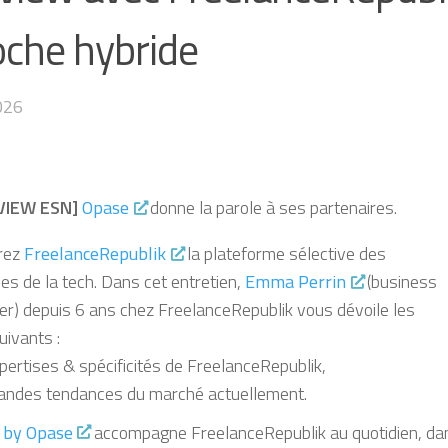
oche hybride
026
VIEW ESN]
Opase
donne la parole à ses partenaires.
rez
FreelanceRepublik
la plateforme sélective des
es de la tech. Dans cet entretien,
Emma Perrin
(business
er) depuis 6 ans chez FreelanceRepublik vous dévoile les
uivants :
pertises & spécificités de FreelanceRepublik,
randes tendances du marché actuellement.
by Opase
accompagne FreelanceRepublik au quotidien, da