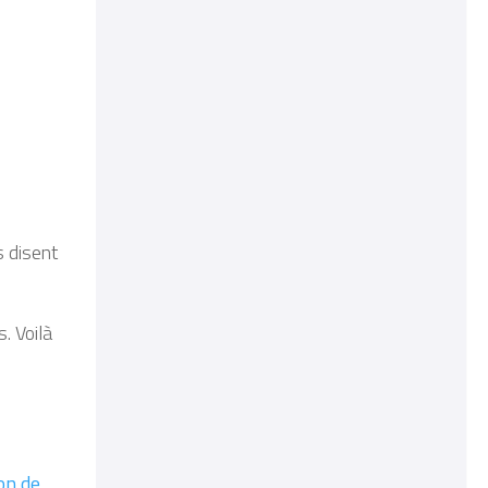
 disent
s.
Voilà
ion de