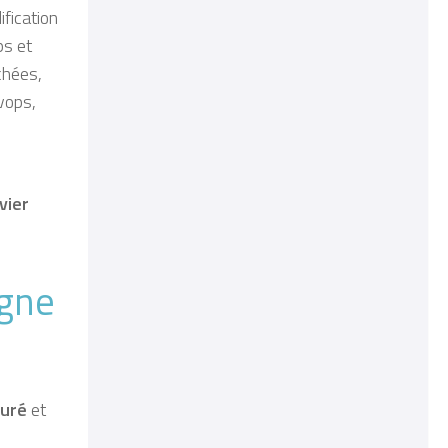
ification
ps et
chées,
vops,
vier
gne
turé
et