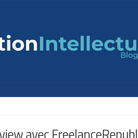
rview avec FreelanceRepubl