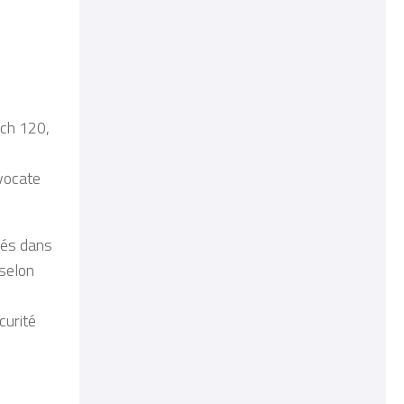
ech 120
,
vocate
nés
dans
selon
curité