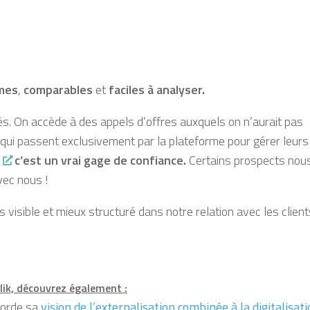
mes
,
comparables
et
faciles à analyser.
és
. On accède à des appels d’offres auxquels on n’aurait pas
ui passent exclusivement par la plateforme pour gérer leurs
c’est un vrai gage de confiance.
Certains prospects nous
vec nous !
us visible et mieux structuré
dans notre relation avec les client
lik, découvrez également :
aborde sa
vision de l’externalisation combinée à la digitalisat