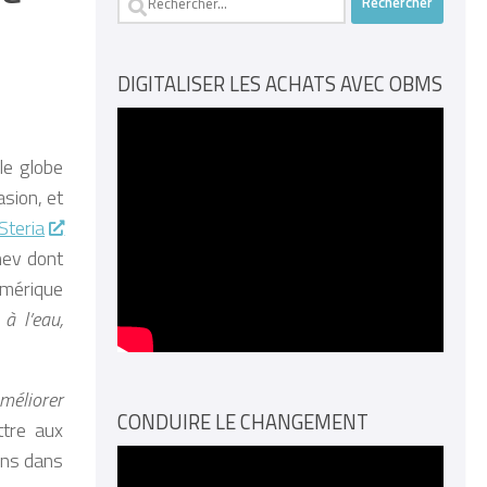
DIGITALISER LES ACHATS AVEC OBMS
le globe
sion, et
Steria
hev dont
umérique
 à l’eau,
méliorer
CONDUIRE LE CHANGEMENT
ttre aux
ons dans