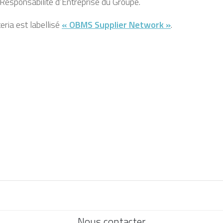
Responsabilité d’Entreprise du Groupe.
ria est labellisé
« OBMS Supplier Network »
.
Nous contacter