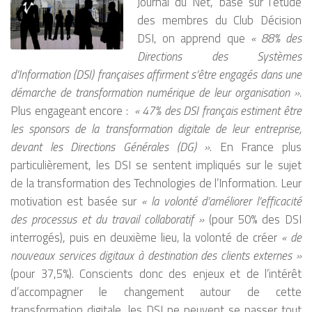
Journal du Net, basé sur l’étude
des membres du Club Décision
DSI, on apprend que
« 88% des
Directions des Systèmes
d’Information (DSI) françaises affirment s’être engagés dans une
démarche de transformation numérique de leur organisation ».
Plus engageant encore :
« 47% des DSI français estiment être
les sponsors de la transformation digitale de leur entreprise,
devant les Directions Générales (DG) »
. En France plus
particulièrement, les DSI se sentent impliqués sur le sujet
de la transformation des Technologies de l’Information. Leur
motivation est basée sur
« la volonté d’améliorer l’efficacité
des processus et du travail collaboratif »
(pour 50% des DSI
interrogés), puis en deuxième lieu, la volonté de créer
« de
nouveaux services digitaux à destination des clients externes »
(pour 37,5%). Conscients donc des enjeux et de l’intérêt
d’accompagner le changement autour de cette
transformation digitale, les DSI ne peuvent se passer tout