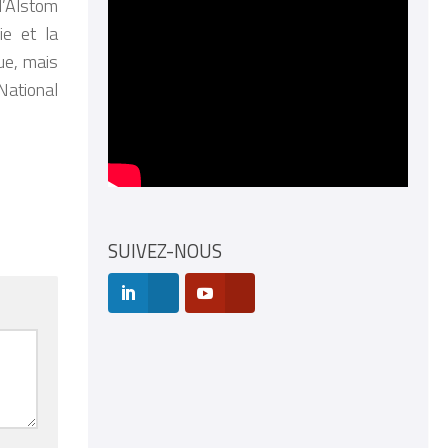
 d’Alstom
ie et la
ue, mais
National
SUIVEZ-NOUS