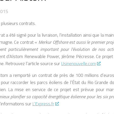
2015
 plusieurs contrats.
t a été signé pour la livraison, l’installation ainsi que la ma
lemagne. Ce contrat «
Merkur Offshore est aussi le premier proj
t particulièrement important pour l’évolution de nos acti
dent d’Alstom Renewable Power, Jérôme Pécresse.
Ce projet 
ne
.
Retrouvez l’article source sur
Usinenouvelle.com
.
stom a remporté un contrat de près de 100 millions d’euro
pour raccorder les parcs éoliens de l’État du Rio Grande do
ilien. La mise en service de ce projet est prévue pour ma
mieux planifier sa capacité énergétique éolienne pour les six p
’informations sur
L’Express.fr
.