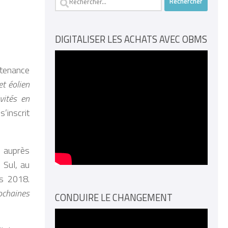
DIGITALISER LES ACHATS AVEC OBMS
intenance
et éolien
vités en
s’inscrit
s auprès
 Sul, au
rs 2018.
rochaines
CONDUIRE LE CHANGEMENT