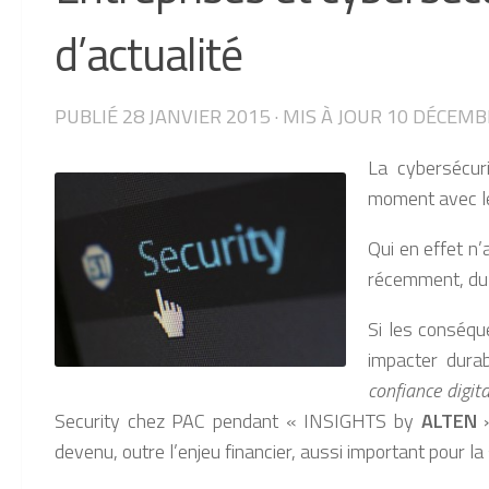
d’actualité
PUBLIÉ
28 JANVIER 2015
· MIS À JOUR
10 DÉCEMB
La cybersécuri
moment avec le
Qui en effet n
récemment, du 
Si les conséqu
impacter durab
confiance digita
Security chez PAC pendant « INSIGHTS by
ALTEN
»
devenu, outre l’enjeu financier, aussi important pour l