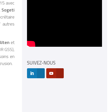
015 avec
,
Sogeti
crétaire
7 autres
Alten
et
SIR GSS),
soins en
SUIVEZ-NOUS
rusion.