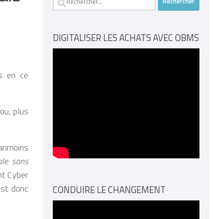
DIGITALISER LES ACHATS AVEC OBMS
us en ce
ou, plus
éanmoins
ale sans
nt Cyber
est donc
CONDUIRE LE CHANGEMENT