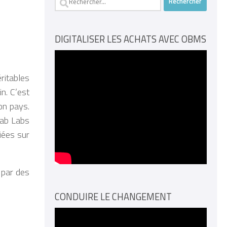
DIGITALISER LES ACHATS AVEC OBMS
ritables
n. C’est
on pays.
Fab Labs
iées sur
 par des
CONDUIRE LE CHANGEMENT