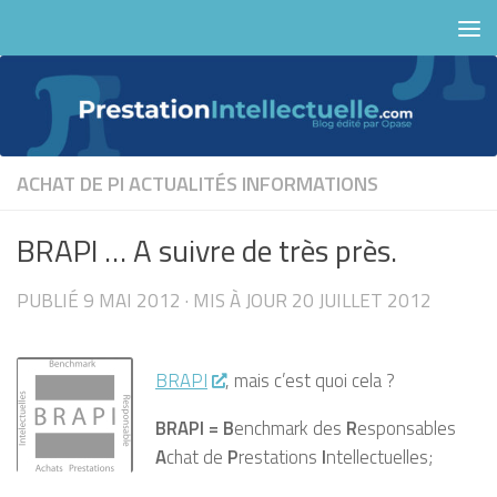
Skip to content
ACHAT DE PI
ACTUALITÉS
INFORMATIONS
BRAPI … A suivre de très près.
PUBLIÉ
9 MAI 2012
· MIS À JOUR
20 JUILLET 2012
BRAPI
, mais c’est quoi cela ?
BRAPI = B
enchmark des
R
esponsables
A
chat de
P
restations
I
ntellectuelles;